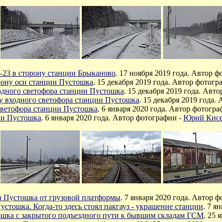
-23 в сторону станции Брыканово
.
17 ноября 2019 года. Автор ф
орону оси станции Пустошка
.
15 декабря 2019 года. Автор фотогр
ходного светофора станции Пустошка
.
15 декабря 2019 года. Авт
ну входного светофора станции Пустошка
.
15 декабря 2019 года.
светофора станции Пустошка
. 6 я
нваря 2020 года. Автор фотогра
ии Пустошка
. 6 я
нваря 2020 года. Автор фотографии -
Юрий Кисе
и Пустошка от грузовой платформы
. 7 я
нваря 2020 года. Автор 
устошка. Когда-то здесь стоял пакгауз - украшение станции
. 7 я
н
ошка с закрытого подъездного пути к бывшим складам ГСМ
. 25 я