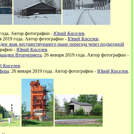
 года.
Автор фотографии -
Юрий Киселев
.
я 2019 года.
Автор фотографии -
Юрий Киселев
.
иден знак несуществующего ныне переезда через подъездной
рафии -
Юрий Киселев
.
ощадки Вторчермета
. 26
января 2019 года.
Автор фотографии -
 Киселев
.
офора
. 26
января 2019 года. Автор фотографии -
Юрий Киселев
.