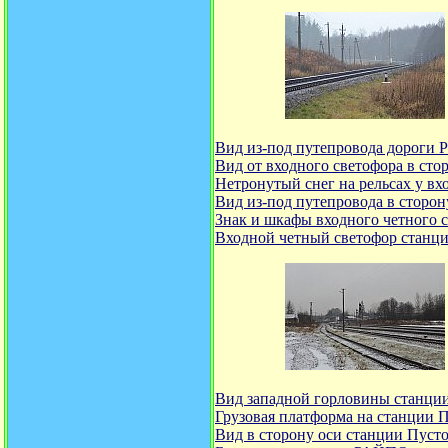
Вид из-под путепровода дороги Р
Вид от входного светофора в ст
Нетронутый снег на рельсах у в
Вид из-под путепровода в сторо
Знак и шкафы входного четного 
Входной четный светофор станц
Вид западной горловины станци
Грузовая платформа на станции П
Вид в сторону оси станции Пуст