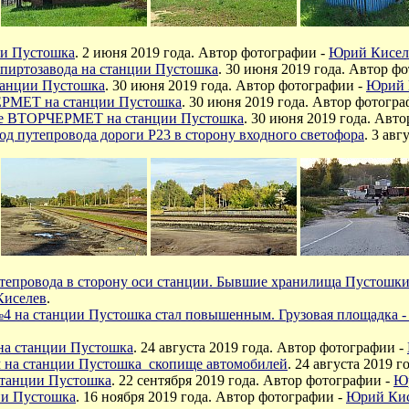
ии Пустошка
.
2 июня 2019 года. Автор фотографии -
Юрий Кисел
пиртозавода на станции Пустошка
. 30
июня 2019 года. Автор фо
анции Пустошка
. 30
июня 2019 года. Автор фотографии -
Юрий 
РМЕТ на станции Пустошка
. 30
июня 2019 года. Автор фотогра
ие ВТОРЧЕРМЕТ на станции Пустошка
. 30
июня 2019 года. Авто
од путепровода дороги Р23 в сторону входного светофора
.
3
авгу
утепровода в сторону оси станции. Бывшие хранилища Пустошк
иселев
.
4 на станции Пустошка стал повышенным. Грузовая площадка - 
 на станции Пустошка
.
24 августа 2019 года. Автор фотографии -
 на станции Пустошка скопище автомобилей
.
24 августа 2019 г
станции Пустошка
.
22 сентября 2019 года. Автор фотографии -
Ю
ии Пустошка
.
16 ноября 2019 года. Автор фотографии -
Юрий Кис