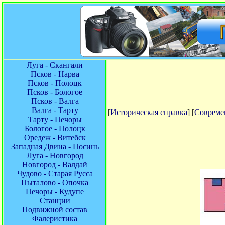
Луга - Скангали
Псков - Нарва
Псков - Полоцк
Псков - Бологое
Псков - Валга
Валга - Тарту
[
Историческая справка
] [
Совреме
Тарту - Печоры
Бологое - Полоцк
Оредеж - Витебск
Западная Двина - Посинь
Луга - Новгород
Новгород - Валдай
Чудово - Старая Русса
Пыталово - Опочка
Печоры - Кудупе
Станции
Подвижной состав
Фалеристика