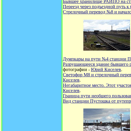
Бывшее хранилище РАЙПО на ст
Переезд через подъездной путь 
Стрелочный перевод №8 и начало 
Думпкары на пути №4 станции Пу
Разрушающееся здание бывшего 
фотографии -
Юрий Киселев
.
Светофор М8 и стрелочный перев
Киселев
.
Негабаритное место. Этот участо
Киселев
.
Граница пути необщего пользован
Вид станции Пустошка от путепр