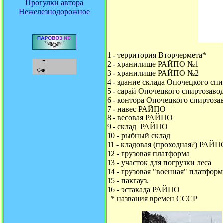
Прогулки автора
Нежелезнодорожное
1 - территория Вторчермета*
2 - хранилище РАЙПО №1
3 - хранилище РАЙПО №2
4 - здание склада Опочецкого сп
5 - сарай Опочецкого спиртозаво
6 - контора Опочецкого спиртоза
7 - навес
РАЙПО
8 - весовая
РАЙПО
9 - склад
РАЙПО
10 - рыбный склад
11 - кладовая (проходная?)
РАЙП
12 - грузовая платформа
13 - участок для погрузки леса
14 - грузовая "военная" платформ
15 - пакгауз.
16 - эстакада
РАЙПО
* названия времен СССР