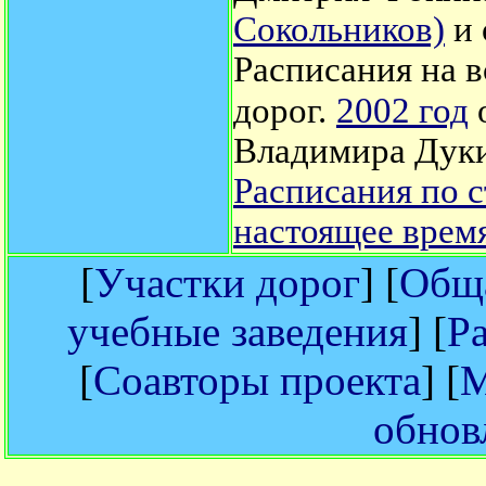
Сокольников)
и 
Расписания на 
дорог.
2002 год
Владимира Дук
Расписания по с
настоящее врем
[
Участки дорог
] [
Обща
учебные заведения
] [
Р
[
Соавторы проекта
] [
М
обнов