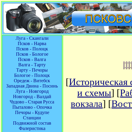
Луга - Скангали
Псков - Нарва
Псков - Полоцк
Псков - Бологое
Псков - Валга
Валга - Тарту
Тарту - Печоры
Бологое - Полоцк
[
Историческая 
Оредеж - Витебск
Западная Двина - Посинь
и схемы
] [
Ра
Луга - Новгород
Новгород - Валдай
вокзала
] [
Вост
Чудово - Старая Русса
Пыталово - Опочка
Печоры - Кудупе
Станции
Подвижной состав
Фалеристика