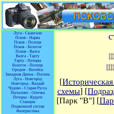
Луга - Скангали
с
Псков - Нарва
Псков - Полоцк
Псков - Бологое
Псков - Валга
Валга - Тарту
Тарту - Печоры
Бологое - Полоцк
Оредеж - Витебск
Западная Двина - Посинь
Луга - Новгород
[
Историческая
Новгород - Валдай
Чудово - Старая Русса
схемы
] [
Подраз
Пыталово - Опочка
Печоры - Кудупе
[Парк "В"] [
Пар
Станции
Подвижной состав
Фалеристика