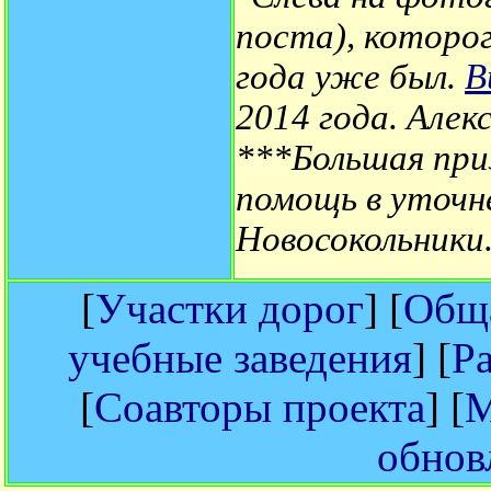
поста), которог
года уже был.
В
2014 года. Алек
***Большая при
помощь в уточн
Новосокольники
[
Участки дорог
] [
Обща
учебные заведения
] [
Р
[
Соавторы проекта
] [
М
обнов