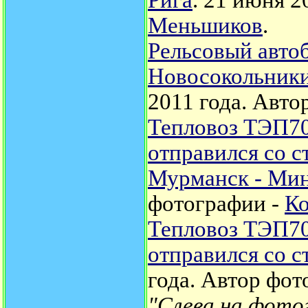
Рига
. 21 июня 2
Меньшиков
.
Рельсовый автоб
Новосокольники
2011 года.
Авто
Тепловоз ТЭП70
отправился со 
Мурманск - Ми
фотографии -
К
Тепловоз ТЭП70
отправился со 
года.
Автор фот
"Слева на фотог