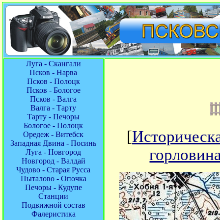
Луга - Скангали
Псков - Нарва
Псков - Полоцк
Псков - Бологое
Псков - Валга
Валга - Тарту
Тарту - Печоры
Бологое - Полоцк
[
Историческа
Оредеж - Витебск
Западная Двина - Посинь
горловин
Луга - Новгород
Новгород - Валдай
Чудово - Старая Русса
Пыталово - Опочка
Печоры - Кудупе
Станции
Подвижной состав
Фалеристика