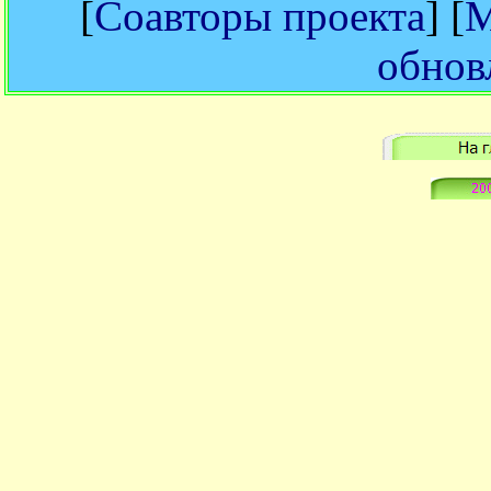
[
Соавторы проекта
] [
М
обнов