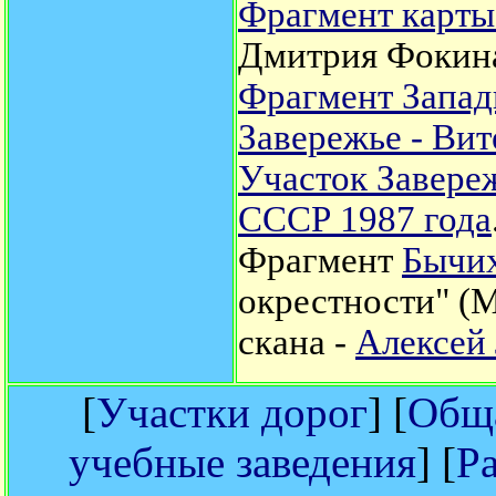
Фрагмент карты
Дмитрия Фокин
Фрагмент Запад
Завережье - Вит
Участок Завереж
СССР 1987 года
Фрагмент
Бычих
окрестности" (М
скана -
Алексей
[
Участки дорог
] [
Обща
учебные заведения
] [
Р