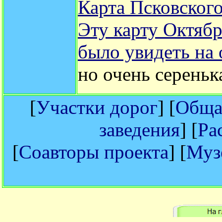
Карта Псковског
Эту карту Октяб
было увидеть на
но очень сереньк
[
Участки дорог
] [
Общая
заведения
] [
Ра
[
Соавторы проекта
] [
Муз