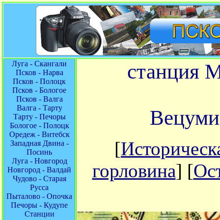
Луга - Скангали
станция М
Псков - Нарва
Псков - Полоцк
Псков - Бологое
Псков - Валга
Валга - Тарту
Вецуми
Тарту - Печоры
Бологое - Полоцк
Оредеж - Витебск
[
Историческ
Западная Двина -
Посинь
Луга - Новгород
горловина
] [
Ос
Новгород - Валдай
Чудово - Старая
Русса
Пыталово - Опочка
Печоры - Кудупе
Станции