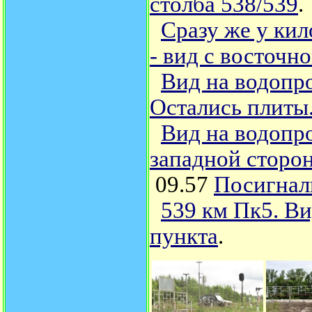
столба 538/539
.
Сразу же у кил
- вид с восточн
Вид на водопр
Остались плиты.
Вид на водопро
западной сторо
09.57
Посигнал
539 км Пк5. Ви
пункта
.