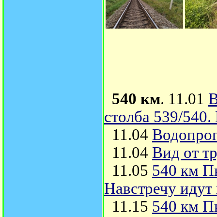
540 км
. 11.01
В
столба 539/540.
11.04
Водопроп
11.04
Вид от т
11.05
540 км П
Навстречу идут
11.15
540 км П