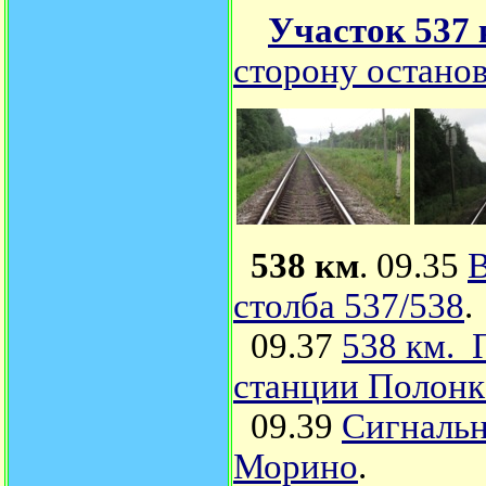
Участок 537 
сторону останов
538 км
. 09.35
В
столба 537/538
.
09.37
538 км. 
станции Полонк
09.39
Сигнальн
Морино
.