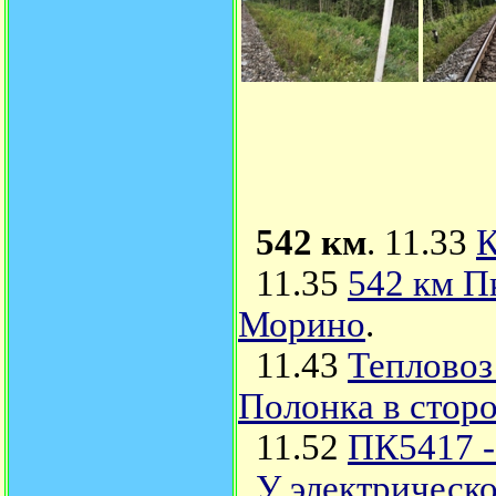
542 км
. 11.33
К
11.35
542 км П
Морино
.
11.43
Тепловоз
Полонка в стор
11.52
ПК5417 -
У электрическо