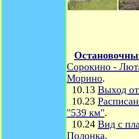
Остановочный
Сорокино - Люта
Морино
.
10.13
Выход от
10.23
Расписан
"539 км"
.
10.24
Вид с пл
Полонка
.