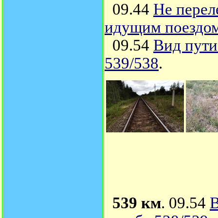
09.44
Не перел
идущим поездо
09.54
Вид пути
539/538
.
539 км
. 09.54
В