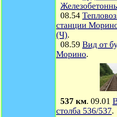
Железобетонны
08.54
Тепловоз
станции Морино
(Ч)
.
08.59
Вид от б
Морино
.
537 км
. 09.01
В
столба 536/537
.