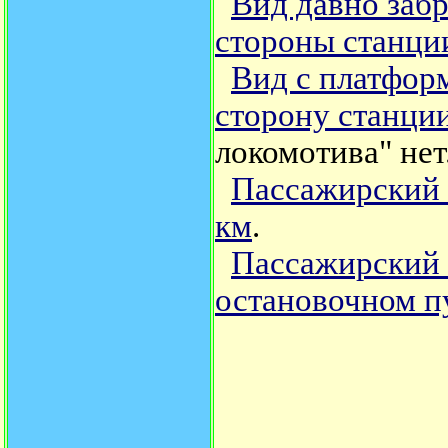
Вид давно заб
стороны станц
Вид с платфор
сторону станци
локомотива" нет
Пассажирский 
км
.
Пассажирский 
остановочном пу