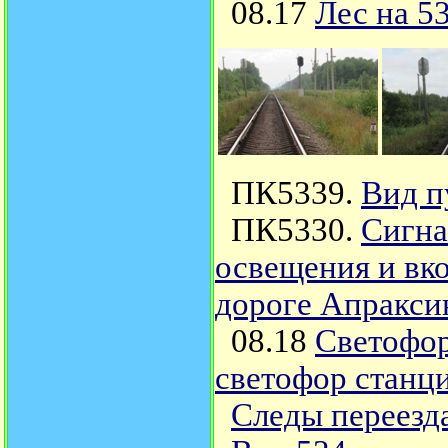
08.17
Лес на 5
ПК5339.
Вид п
ПК5330.
Сигна
освещения и вк
дороге Апракси
08.18
Светофор
светофор станц
Следы переезда