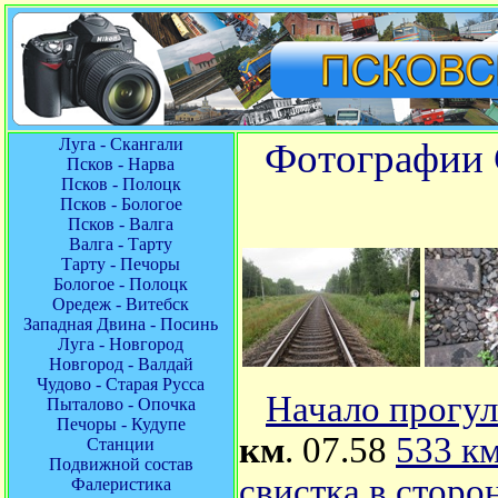
Луга - Скангали
Фотографии С
Псков - Нарва
Псков - Полоцк
Псков - Бологое
Псков - Валга
Валга - Тарту
Тарту - Печоры
Бологое - Полоцк
Оредеж - Витебск
Западная Двина - Посинь
Луга - Новгород
Новгород - Валдай
Чудово - Старая Русса
Начало прогу
Пыталово - Опочка
Печоры - Кудупе
км
. 07.58
533 км
Станции
Подвижной состав
свистка в стор
Фалеристика