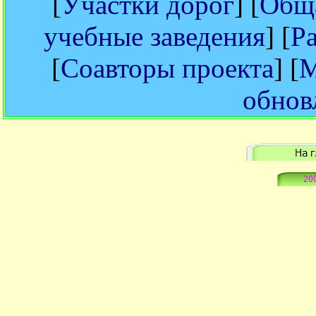
[
Участки дорог
] [
Обща
учебные заведения
] [
Р
[
Соавторы проекта
] [
М
обнов