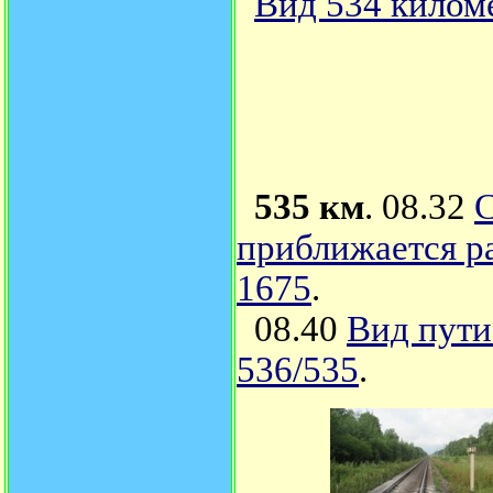
Вид 534 киломе
535 км
. 08.32
С
приближается ра
1675
.
08.40
Вид пути
536/535
.