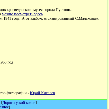
ндов краеведческого музея города Пустошка.
на
можно посмотреть здесь
.
ря 1941 года. Этот альбом, отсканированный С.Малаховым,
1968 год
Автор фотографии -
Юрий Киселев
.
] [
Дороги узкой колеи
]
азное
]