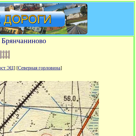
я Брянчаниново
ост ЭЦ
] [
Северная горловина
]