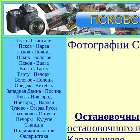
Луга - Скангали
Фотографии Се
Псков - Нарва
Псков - Полоцк
Псков - Бологое
Псков - Валга
Валга - Тарту
Тарту - Печоры
Бологое - Полоцк
Оредеж - Витебск
Западная Двина - Посинь
Луга - Новгород
Новгород - Валдай
Чудово - Старая Русса
Остановочный
Пыталово - Опочка
Печоры - Кудупе
Станции
остановочного п
Подвижной состав
Фалеристика
Карамышево
.