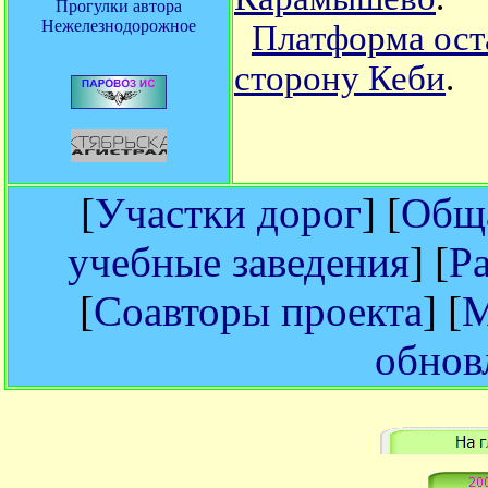
Прогулки автора
Нежелезнодорожное
Платформа оста
сторону Кеби
.
[
Участки дорог
] [
Обща
учебные заведения
] [
Р
[
Соавторы проекта
] [
М
обнов