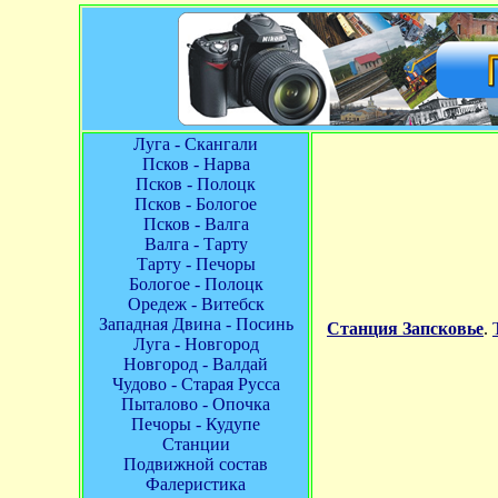
Луга - Скангали
Псков - Нарва
Псков - Полоцк
Псков - Бологое
Псков - Валга
Валга - Тарту
Тарту - Печоры
Бологое - Полоцк
Оредеж - Витебск
Западная Двина - Посинь
Станция Запсковье
.
Луга - Новгород
Новгород - Валдай
Чудово - Старая Русса
Пыталово - Опочка
Печоры - Кудупе
Станции
Подвижной состав
Фалеристика