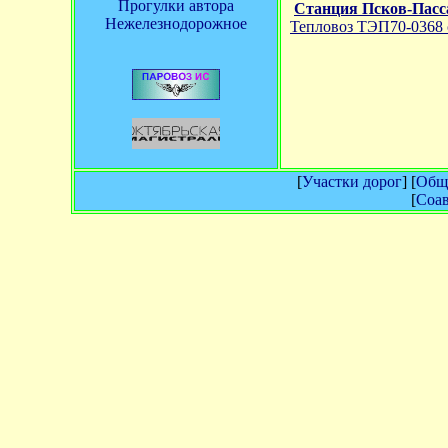
Прогулки автора
Станция Псков-Пас
Нежелезнодорожное
Тепловоз ТЭП70-0368 
[
Участки дорог
] [
Обща
[
Соав