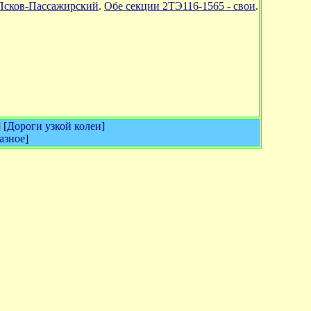
 Псков-Пассажирский
.
Обе секции 2ТЭ116-1565 - свои
.
.
] [
Дороги узкой колеи
]
азное
]