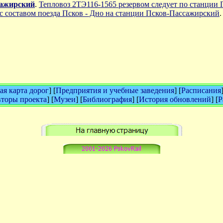
сажирский
.
Тепловоз 2ТЭ116-1565 резервом следует по станции
с составом поезда Псков - Дно на станции Псков-Пассажирский
я карта дорог
] [
Предприятия и учебные заведения
] [
Расписания
торы проекта
] [
Музеи
] [
Библиография
] [
История обновлений
] [
Р