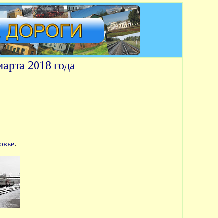
арта 2018 года
овье
.