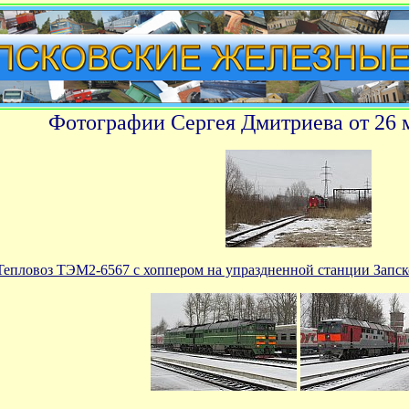
Фотографии Сергея Дмитриева от 26 м
Тепловоз ТЭМ2-6567 с хоппером на упраздненной станции Запск