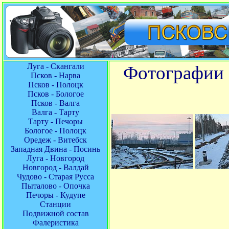
Луга - Скангали
Фотографии 
Псков - Нарва
Псков - Полоцк
Псков - Бологое
Псков - Валга
Валга - Тарту
Тарту - Печоры
Бологое - Полоцк
Оредеж - Витебск
Западная Двина - Посинь
Луга - Новгород
Новгород - Валдай
Чудово - Старая Русса
Пыталово - Опочка
Печоры - Кудупе
Станции
Подвижной состав
Фалеристика