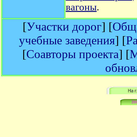
вагоны
.
[
Участки дорог
] [
Обща
учебные заведения
] [
Р
[
Соавторы проекта
] [
М
обнов