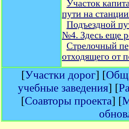
Участок капит
пути на станци
Подъездной пу
№4. Здесь еще р
Стрелочный пе
отходящего от 
[
Участки дорог
] [
Обща
учебные заведения
] [
Р
[
Соавторы проекта
] [
М
обнов