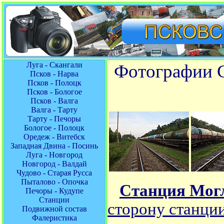
Луга - Скангали
Фотографии С
Псков - Нарва
Псков - Полоцк
Псков - Бологое
Псков - Валга
Валга - Тарту
Тарту - Печоры
Бологое - Полоцк
Оредеж - Витебск
Западная Двина - Посинь
Луга - Новгород
Новгород - Валдай
Чудово - Старая Русса
Пыталово - Опочка
Станция Мог
Печоры - Кудупе
Станции
сторону станци
Подвижной состав
Фалеристика