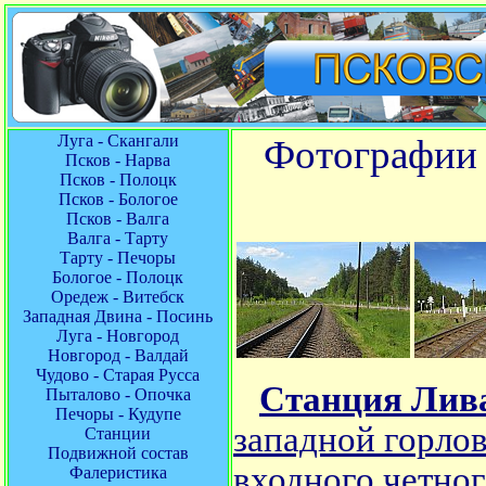
Луга - Скангали
Фотографии 
Псков - Нарва
Псков - Полоцк
Псков - Бологое
Псков - Валга
Валга - Тарту
Тарту - Печоры
Бологое - Полоцк
Оредеж - Витебск
Западная Двина - Посинь
Луга - Новгород
Новгород - Валдай
Чудово - Старая Русса
Станция Лив
Пыталово - Опочка
Печоры - Кудупе
западной горлов
Станции
Подвижной состав
входного четног
Фалеристика