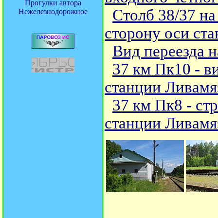
Прогулки автора
Столб 38/37 на
Нежелезнодорожное
сторону оси ст
Вид переезда 
37 км Пк10 - в
станции Ливамя
37 км Пк8 - с
станции Ливамя