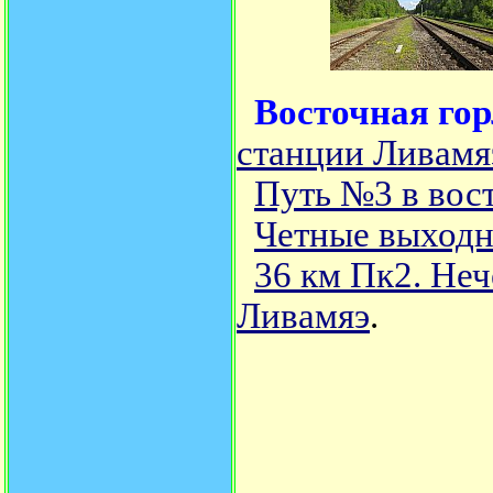
Восточная го
станции Ливамя
Путь №3 в вос
Четные выходн
36 км Пк2. Не
Ливамяэ
.