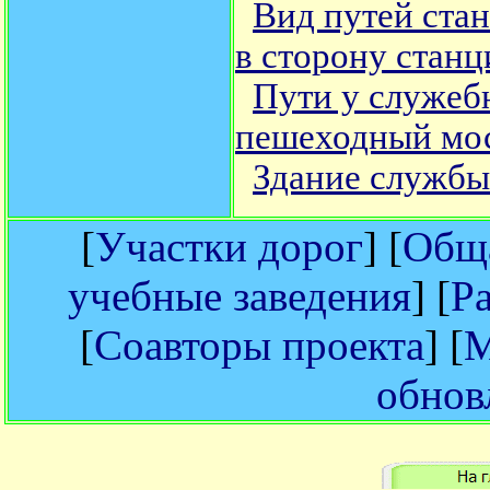
Вид путей ста
в сторону стан
Пути у служеб
пешеходный мо
Здание службы
[
Участки дорог
] [
Обща
учебные заведения
] [
Р
[
Соавторы проекта
] [
М
обнов