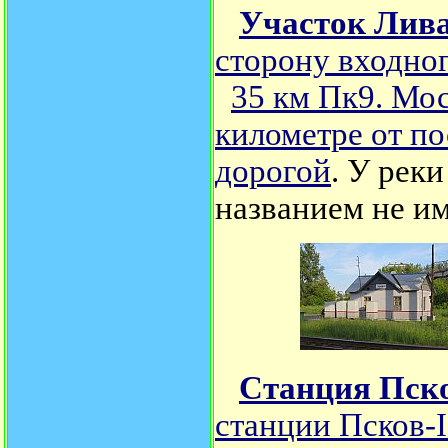
Участок Лива
сторону входно
35 км Пк9. Мос
километре от по
дорогой
. У рек
названием не им
Станция Пск
станции Псков-
I