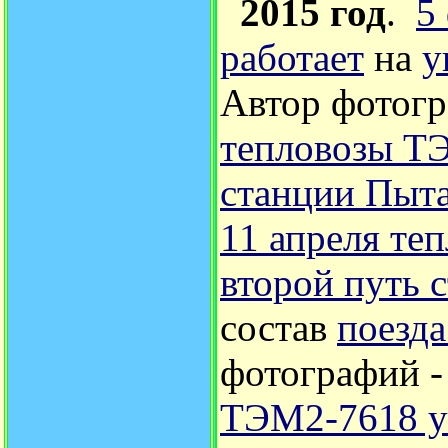
2015 год
.
5
работает
на
у
Автор фотог
тепловозы Т
станции Пыт
11 апреля те
второй путь 
состав
поезда
фотографий 
ТЭМ2-7618 уб