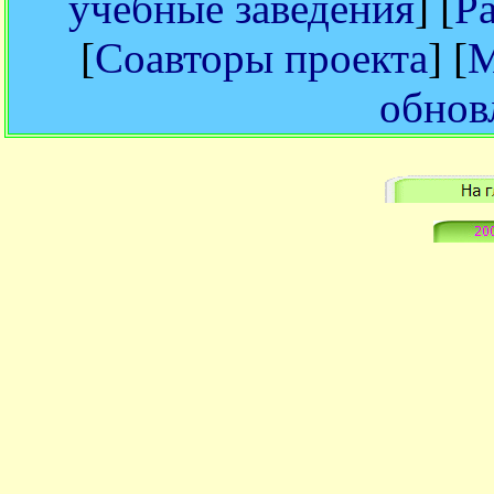
учебные заведения
] [
Р
[
Соавторы проекта
] [
М
обнов