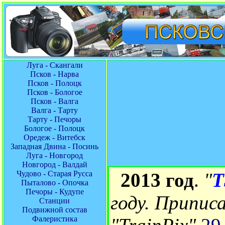
Луга - Скангали
Псков - Нарва
Псков - Полоцк
Псков - Бологое
Псков - Валга
Валга - Тарту
Тарту - Печоры
Бологое - Полоцк
Оредеж - Витебск
Западная Двина - Посинь
Луга - Новгород
Новгород - Валдай
Чудово - Старая Русса
2013 год
.
"
Т
Пыталово - Опочка
Печоры - Кудупе
году. Припис
Станции
Подвижной состав
Фалеристика