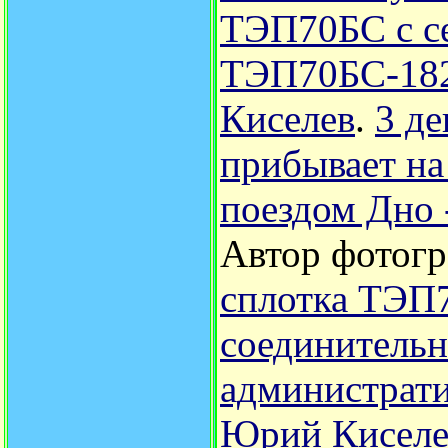
ТЭП70БС с се
ТЭП70БС-18
Киселев
.
3 д
прибывает н
поездом Дно 
Автор фотог
сплотка ТЭП
соединительн
администрати
Юрий Киселе