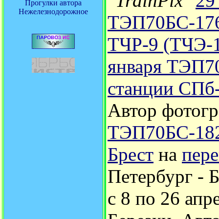
"
TrainPix
"
29
Прогулки автора
Нежелезнодорожное
ТЭП70БС-176
ТЧР-9 (ТЧЭ-
января ТЭП7
станции СПб-
Автор фотог
ТЭП70БС-18
Брест
на
пере
Петербург - 
с 8 по 26 апр