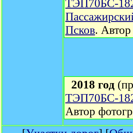
ТЭП70БС-182
Пассажирски
Псков
. Автор
2018 год
(п
ТЭП70БС-182
Автор фотог