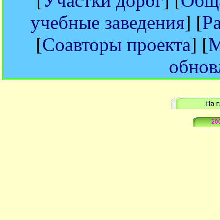
[
Участки дорог
] [
Обща
учебные заведения
] [
Р
[
Соавторы проекта
] [
М
обнов