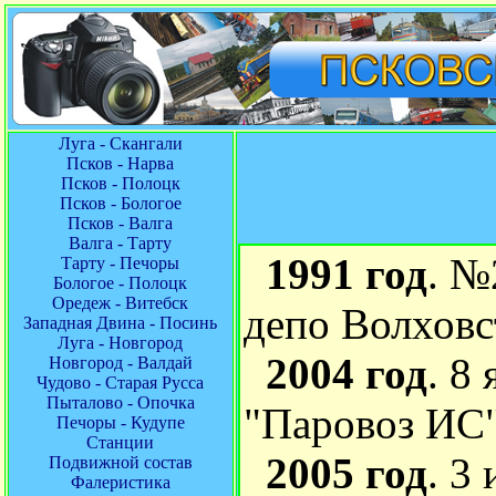
Луга - Скангали
Псков - Нарва
Псков - Полоцк
Псков - Бологое
Псков - Валга
Валга - Тарту
1991 год
. №
Тарту - Печоры
Бологое - Полоцк
Оредеж - Витебск
депо Волховс
Западная Двина - Посинь
Луга - Новгород
2004 год
. 8
Новгород - Валдай
Чудово - Старая Русса
Пыталово - Опочка
"Паровоз ИС
Печоры - Кудупе
Станции
2005 год
. 3
Подвижной состав
Фалеристика