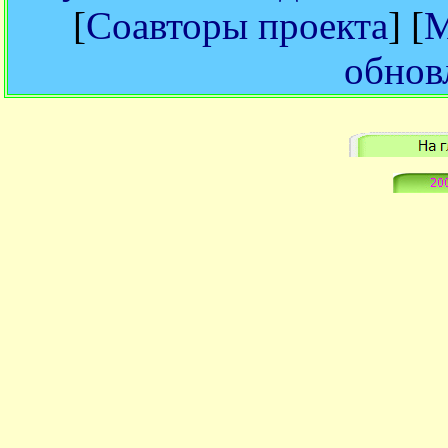
[
Соавторы проекта
] [
М
обнов