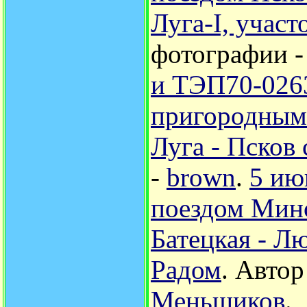
Луга-I, участ
фотографии 
и ТЭП70-0263
пригородными
Луга - Псков
-
brown
.
5 ию
поездом Минс
Батецкая - Л
Радом
.
Автор
Меньшиков
.