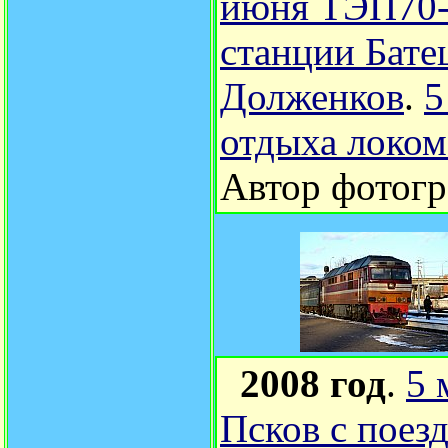
июня ТЭП70-
станции Бате
Долженков
.
5
отдыха локом
Автор фотог
2008 год
.
5 
Псков с поез