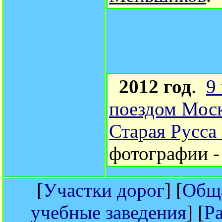
2012 год
.
9
поездом Моск
Старая Русса
фотографии 
[
Участки дорог
] [
Обща
учебные заведения
] [
Р