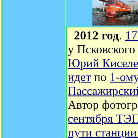
2012 год
.
17
у Псковског
Юрий Киселе
идет
по
1-ому
Пассажирски
Автор фотог
сентября ТЭ
пути станци