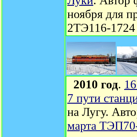
Луки
.
Автор 
ноября для п
2ТЭ116-1724 
2010 год
.
16
7 пути станц
на Лугу.
Авто
марта ТЭП70-