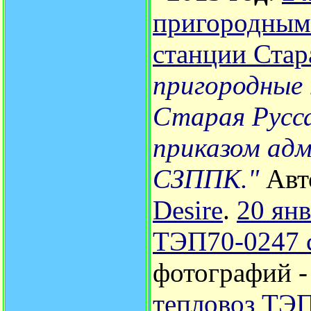
пригородным 
станции Стар
пригородные 
Старая Русс
приказом адм
СЗППК."
Авт
Desire
.
20 ян
ТЭП70-0247 
фотографий 
тепловоз ТЭ