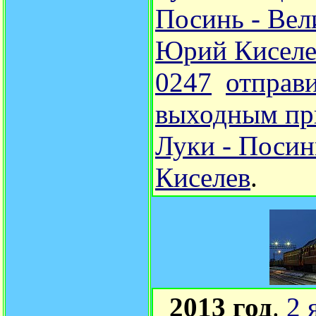
Посинь - Вел
Юрий Киселе
0247
отправ
выходным пр
Луки - Посин
Киселев
.
2013 год
.
2 