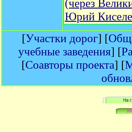
(через Велик
Юрий Киселе
[
Участки дорог
] [
Обща
учебные заведения
] [
Р
[
Соавторы проекта
] [
М
обнов