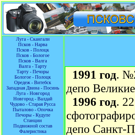
Луга - Скангали
Псков - Нарва
Псков - Полоцк
Псков - Бологое
Псков - Валга
Валга - Тарту
1991 год
. №
Тарту - Печоры
Бологое - Полоцк
Оредеж - Витебск
депо Великие
Западная Двина - Посинь
Луга - Новгород
1996 год
. 2
Новгород - Валдай
Чудово - Старая Русса
Пыталово - Опочка
сфотографиро
Печоры - Кудупе
Станции
депо Санкт-П
Подвижной состав
Фалеристика