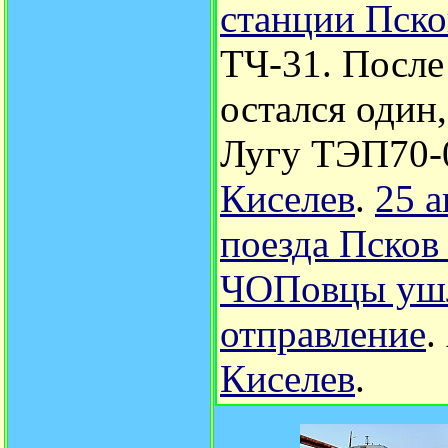
станции Пск
ТЧ-31. После
остался один,
Лугу ТЭП70-
Киселев
.
25 а
поезда Псков
ЧОПовцы ушл
отправление
.
Киселев
.