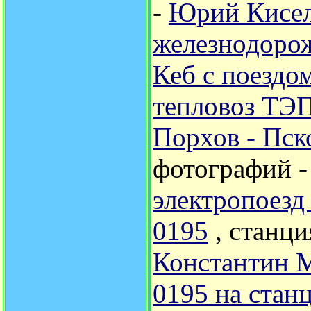
-
Юрий Кисе
железнодорож
Кеб с поездо
тепловоз ТЭП
Порхов - Пск
фотографий 
электропоез
0195
, станци
Константин 
0195 на стан