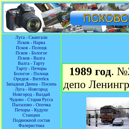
Луга - Скангали
Псков - Нарва
Псков - Полоцк
Псков - Бологое
Псков - Валга
Валга - Тарту
1989 год
. №
Тарту - Печоры
Бологое - Полоцк
Оредеж - Витебск
депо Ленинг
Западная Двина - Посинь
Луга - Новгород
Новгород - Валдай
Чудово - Старая Русса
Пыталово - Опочка
Печоры - Кудупе
Станции
Подвижной состав
Фалеристика