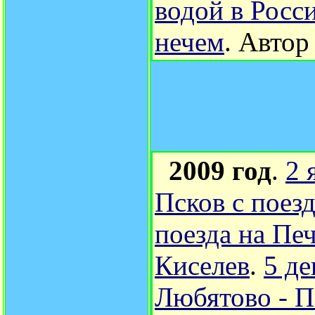
водой в Росс
нечем
.
Автор
2009 год
.
2 
Псков с поезд
поезда на Пе
Киселев
.
5 д
Любятово - П