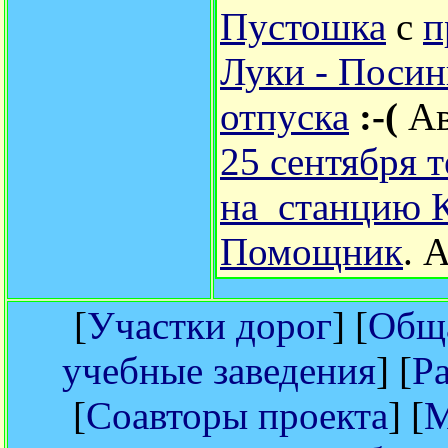
Пустошка
с
п
Луки - Посин
отпуска
:-(
Ав
25 сентября 
на станцию 
Помощник
.
А
[
Участки дорог
] [
Обща
учебные заведения
] [
Р
[
Соавторы проекта
] [
М