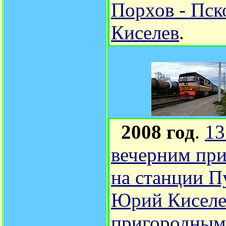
Порхов - Пск
Киселев
.
2008 год
.
13
вечерним пр
на станции П
Юрий Киселе
пригородным 