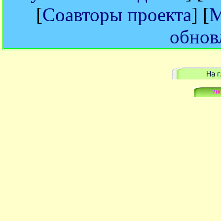
[
Соавторы проекта
] [
М
обнов