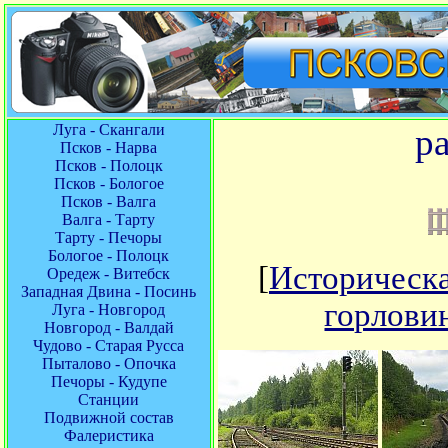
Луга - Скангали
р
Псков - Нарва
Псков - Полоцк
Псков - Бологое
Псков - Валга
Валга - Тарту
Тарту - Печоры
Бологое - Полоцк
[
Историческа
Оредеж - Витебск
Западная Двина - Посинь
горлови
Луга - Новгород
Новгород - Валдай
Чудово - Старая Русса
Пыталово - Опочка
Печоры - Кудупе
Станции
Подвижной состав
Фалеристика