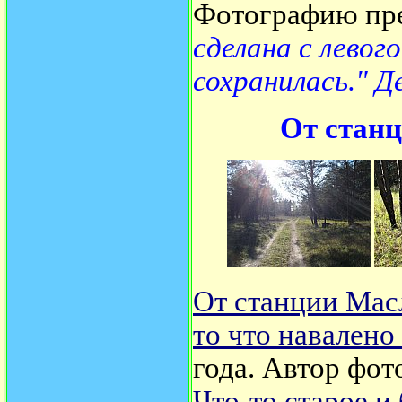
Фотографию пре
сделана с левог
сохранилась." Д
От стан
От станции Мас
то что навалено
года. Автор фот
Что-то старое и