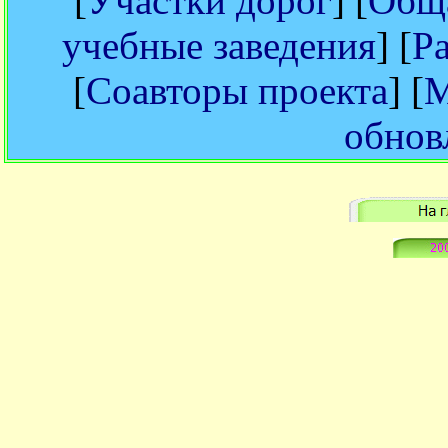
[
Участки дорог
] [
Обща
учебные заведения
] [
Р
[
Соавторы проекта
] [
М
обнов