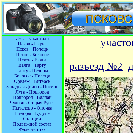
Луга - Скангали
участо
Псков - Нарва
Псков - Полоцк
Псков - Бологое
Псков - Валга
разъезд №2
Валга - Тарту
Тарту - Печоры
Бологое - Полоцк
Оредеж - Витебск
Западная Двина - Посинь
Луга - Новгород
Новгород - Валдай
Чудово - Старая Русса
Пыталово - Опочка
Печоры - Кудупе
Станции
Подвижной состав
Фалеристика