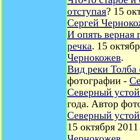
отступая
? 15 ок
Сергей Черноко
И опять верная 
речка
. 15 октяб
Чернокожев
.
Вид реки Толба
фотографии -
Се
Северный устой 
года. Автор фот
Северный устой 
15 октября 2011
Чернокожев
.