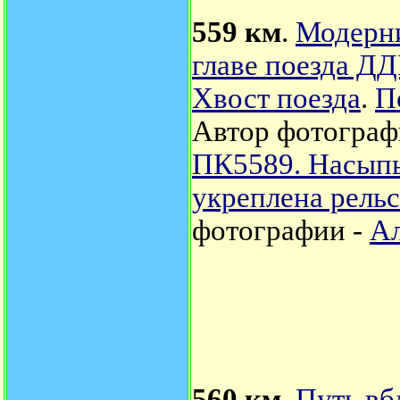
559 км
.
Модерн
главе поезда ДД
Хвост поезда
.
П
Автор фотограф
ПК5589. Насыпь
укреплена рель
фотографии -
Ал
560 км
.
Путь вб