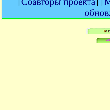
[
Соавторы проекта
] [
М
обнов