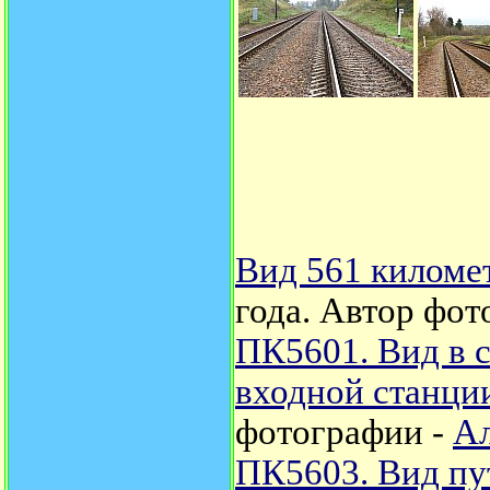
Вид 561 километ
года. Автор фот
ПК5601. Вид в 
входной станци
фотографии -
Ал
ПК5603. Вид пу