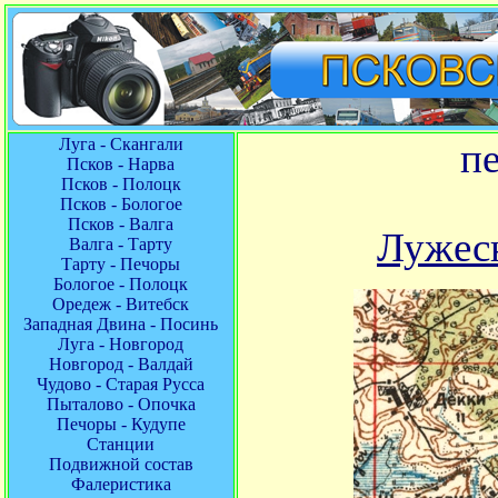
Луга - Скангали
п
Псков - Нарва
Псков - Полоцк
Псков - Бологое
Псков - Валга
Лужес
Валга - Тарту
Тарту - Печоры
Бологое - Полоцк
Оредеж - Витебск
Западная Двина - Посинь
Луга - Новгород
Новгород - Валдай
Чудово - Старая Русса
Пыталово - Опочка
Печоры - Кудупе
Станции
Подвижной состав
Фалеристика