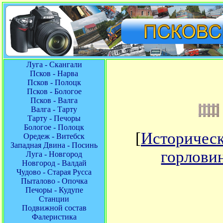
Луга - Скангали
Псков - Нарва
Псков - Полоцк
Псков - Бологое
Псков - Валга
Валга - Тарту
Тарту - Печоры
Бологое - Полоцк
[
Историческ
Оредеж - Витебск
Западная Двина - Посинь
горлови
Луга - Новгород
Новгород - Валдай
Чудово - Старая Русса
Пыталово - Опочка
Печоры - Кудупе
Станции
Подвижной состав
Фалеристика