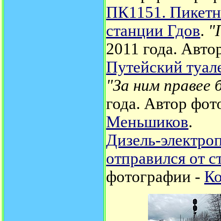
ПК1151. Пикетн
станции Гдов
.
"
2011 года.
Авто
Путейский туале
"За ним правее 
года.
Автор фот
Меньшиков
.
Дизель-электро
отправился от ст
фотографии -
К