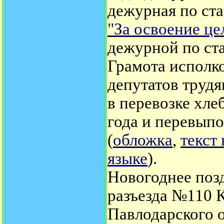
дежурная по ста
"За освоение ц
дежурной по ст
Грамота исполк
депутатов трудя
в перевозке хле
года и перевыпо
(
обложка
,
текст
языке
).
Новогоднее позд
разъезда №110 К
Павлодарского 