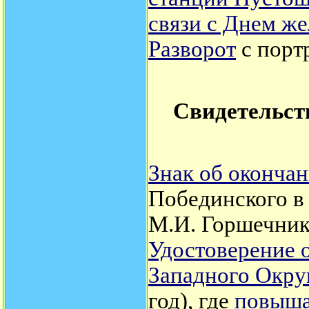
связи с Днем ж
Разворот
с порт
Свидетельст
Знак об оконча
Побединского в 
М.И. Горшечни
Удостоверение о
Западного Окру
год), где
повыша