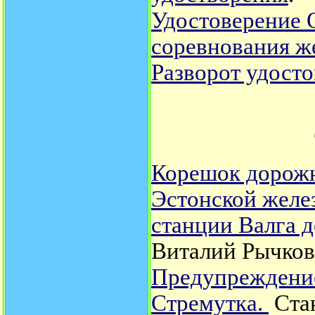
Удостоверение 
соревнования ж
Разворот удост
Корешок дорожн
Эстонской желез
станции Валга 
Виталий Рычков
Предупреждение
Стремутка.
Стан