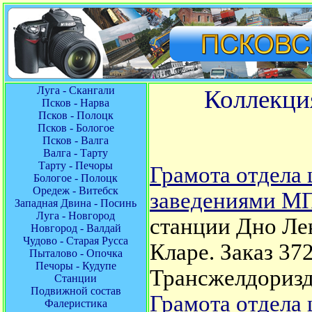
Луга - Скангали
Коллекци
Псков - Нарва
Псков - Полоцк
Псков - Бологое
Псков - Валга
Валга - Тарту
Тарту - Печоры
Грамота отдела
Бологое - Полоцк
Оредеж - Витебск
заведениями М
Западная Двина - Посинь
Луга - Новгород
станции Дно Ле
Новгород - Валдай
Чудово - Старая Русса
Кларе. Заказ 37
Пыталово - Опочка
Печоры - Кудупе
Трансжелдориз
Станции
Подвижной состав
Грамота отдела
Фалеристика