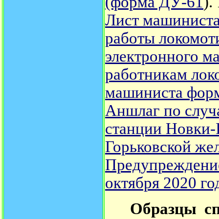
(форма ДУ-61
).
Лист машинист
работы локомот
электронного м
работникам лок
машиниста фор
Аншлаг по случ
станции Новки-I
Горьковской же
Предупреждение
октября 2020 го
Образцы сп