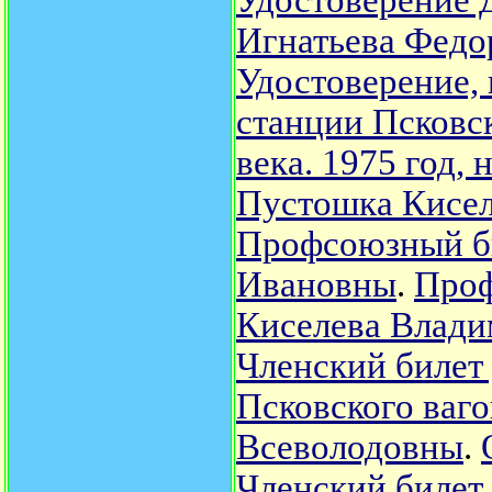
Удостоверение 
Игнатьева Фед
Удостоверение,
станции Псковск
века. 1975 год,
Пустошка Кисел
Профсоюзный би
Ивановны
.
Проф
Киселева Влад
Членский билет
Псковского ваг
Всеволодовны
.
Членский билет