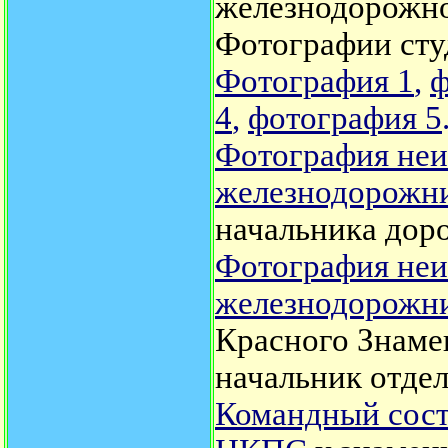
железнодорожно
Фотографии сту
Фотография 1
,
ф
4
,
фотография 5
Фотография неиз
железнодорожн
начальника доро
Фотография неи
железнодорожн
Красного Знамен
начальник отдел
Командный сост