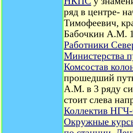
НКПС
у знамен
ряд в центре- 
Тимофеевич, кра
Бабочкин А.М. 1
Работники Севе
Министерства п
Комсостав коло
прошедший путь
А.М. в 3 ряду с
стоит слева нап
Коллектив НГЧ-
Окружные курс
по станции. Ле