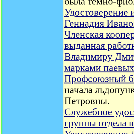
была темно-фио
Удостоверение 
Геннадия Ивано
Членская коопер
выданная работ
Владимиру Дмит
марками паевых
Профсоюзный би
начала льдопун
Петровны.
Служебное удос
группы отдела 