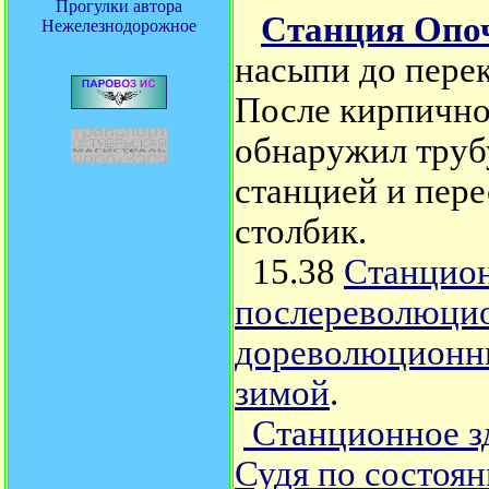
Прогулки автора
Станция Опо
Нежелезнодорожное
насыпи до перек
После кирпичног
обнаружил труб
станцией и пере
столбик.
15.38
Станцион
послереволюцио
дореволюционны
зимой
.
Станционное зд
Судя по состоян