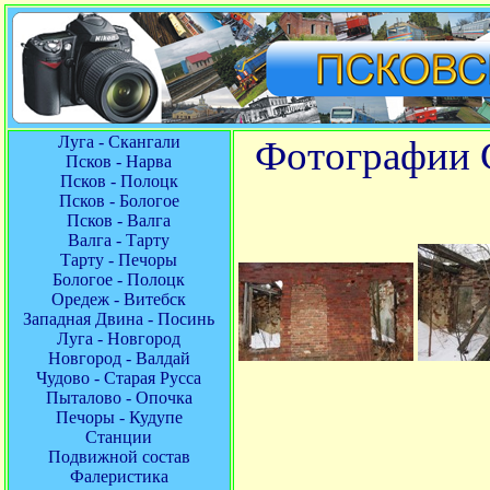
Луга - Скангали
Фотографии С
Псков - Нарва
Псков - Полоцк
Псков - Бологое
Псков - Валга
Валга - Тарту
Тарту - Печоры
Бологое - Полоцк
Оредеж - Витебск
Западная Двина - Посинь
Луга - Новгород
Новгород - Валдай
Чудово - Старая Русса
Пыталово - Опочка
Печоры - Кудупе
Станции
Подвижной состав
Фалеристика