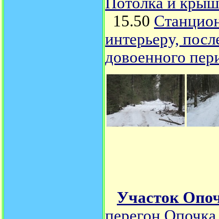
Потолка и крыши
15.50
Станцион
интерьеру, посл
довоенного пер
Участок Опоч
перегон Опочка 