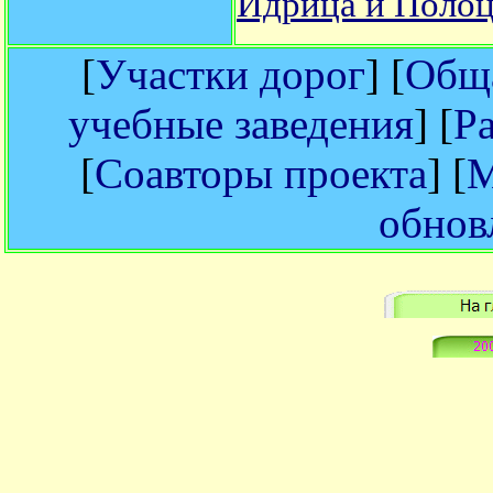
Идрица и Поло
[
Участки дорог
] [
Обща
учебные заведения
] [
Р
[
Соавторы проекта
] [
М
обнов