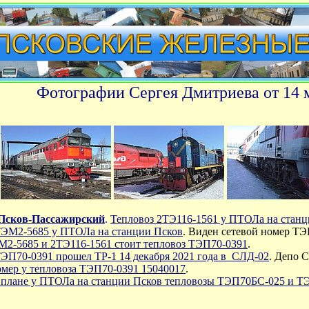
Фотографии Сергея Дмитриева от 14 м
Псков-Пассажирский
.
Тепловоз 2ТЭ116-1561 у ПТОЛа на станц
ТЭМ2-5685 у ПТОЛа на станции Псков
. Виден сетевой номер Т
2-5685 и 2ТЭ116-1561 стоит тепловоз ТЭП70-0391
.
ТЭП70-0391 прошел ТР-1 14 декабря 2021 года в СЛД-02
. Депо 
омер у тепловоза ТЭП70-0391 15040017
.
 плане у ПТОЛа на станции Псков тепловозы ТЭП70БС-025 и Т