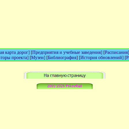
я карта дорог
] [
Предприятия и учебные заведения
] [
Расписания
торы проекта
] [
Музеи
] [
Библиография
] [
История обновлений
] [
Р