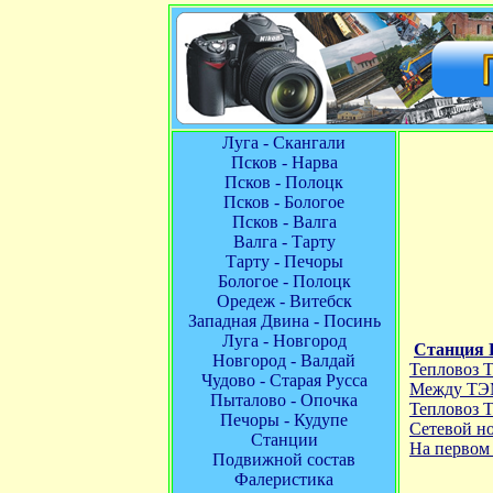
Луга - Скангали
Псков - Нарва
Псков - Полоцк
Псков - Бологое
Псков - Валга
Валга - Тарту
Тарту - Печоры
Бологое - Полоцк
Оредеж - Витебск
Западная Двина - Посинь
Луга - Новгород
Станция 
Новгород - Валдай
Тепловоз 
Чудово - Старая Русса
Между ТЭМ
Пыталово - Опочка
Тепловоз 
Печоры - Кудупе
Сетевой н
Станции
На первом
Подвижной состав
Фалеристика