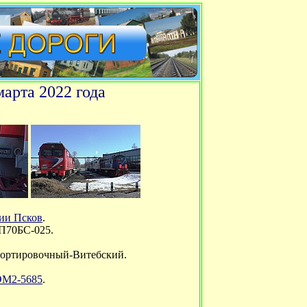
арта 2022 года
ии Псков
.
ЭП70БС-025.
Сортировочный-Витебский.
ЭМ2-5685
.