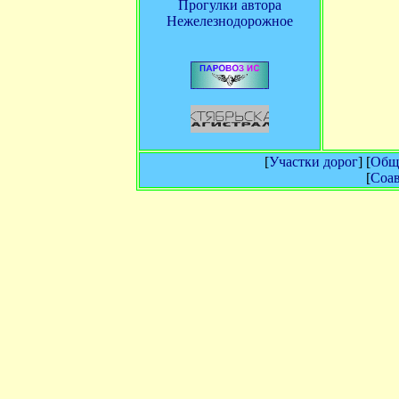
Прогулки автора
Нежелезнодорожное
[
Участки дорог
] [
Обща
[
Соав