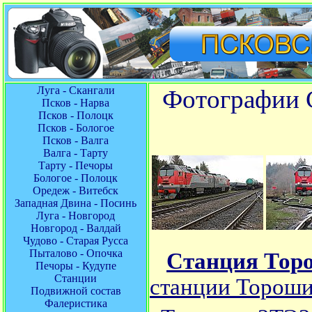
Луга - Скангали
Фотографии С
Псков - Нарва
Псков - Полоцк
Псков - Бологое
Псков - Валга
Валга - Тарту
Тарту - Печоры
Бологое - Полоцк
Оредеж - Витебск
Западная Двина - Посинь
Луга - Новгород
Новгород - Валдай
Чудово - Старая Русса
Пыталово - Опочка
Станция Тор
Печоры - Кудупе
Станции
станции Торош
Подвижной состав
Фалеристика