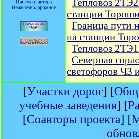
Тепловоз 2ТЭ
Прогулки автора
Нежелезнодорожное
станции Торош
Граница пути 
на станции Тор
Тепловоз 2ТЭ1
Северная горл
светофоров Ч3 
[
Участки дорог
] [
Обща
учебные заведения
] [
Р
[
Соавторы проекта
] [
М
обнов