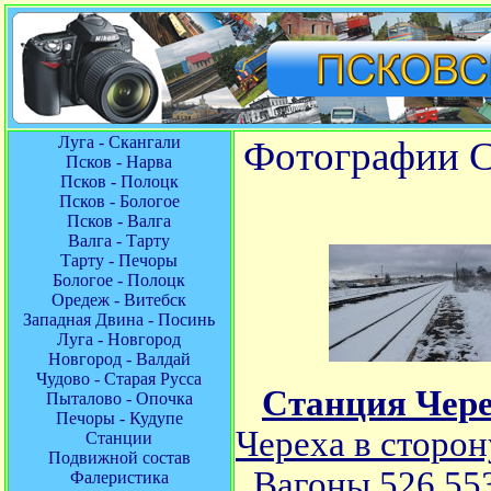
Луга - Скангали
Фотографии С
Псков - Нарва
Псков - Полоцк
Псков - Бологое
Псков - Валга
Валга - Тарту
Тарту - Печоры
Бологое - Полоцк
Оредеж - Витебск
Западная Двина - Посинь
Луга - Новгород
Новгород - Валдай
Чудово - Старая Русса
Станция Чер
Пыталово - Опочка
Печоры - Кудупе
Череха в сторон
Станции
Подвижной состав
Вагоны 526 553
Фалеристика