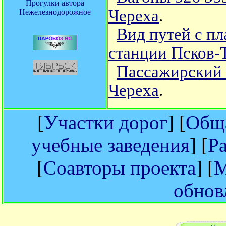
Прогулки автора
Череха
.
Нежелезнодорожное
Вид путей с п
станции Псков-
Пассажирский 
Череха
.
[
Участки дорог
] [
Обща
учебные заведения
] [
Р
[
Соавторы проекта
] [
М
обнов