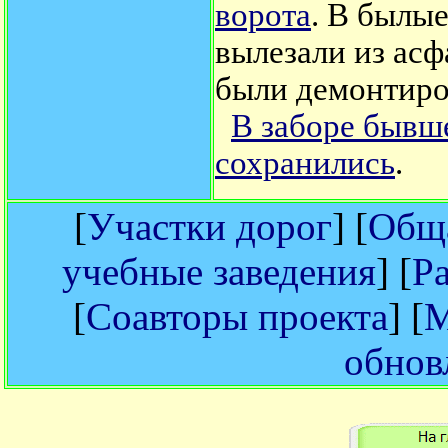
ворота
. В былы
вылезали из асф
были демонтиро
В заборе бывше
сохранились
.
[
Участки дорог
] [
Обща
учебные заведения
] [
Р
[
Соавторы проекта
] [
М
обнов