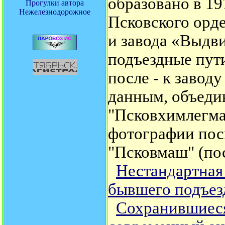
образовано в 1
Прогулки автора
Нежелезнодорожное
Псковского орд
и завода «Выдви
подъездные пут
после - к завод
данным, объедин
"Псковхимлегмаш
фотографии пос
"Псковмаш" (по
Нестандартная
бывшего подъез
Сохранившиеся