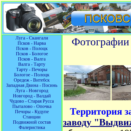
Луга - Скангали
Фотографии 
Псков - Нарва
Псков - Полоцк
Псков - Бологое
Псков - Валга
Валга - Тарту
Тарту - Печоры
Бологое - Полоцк
Оредеж - Витебск
Западная Двина - Посинь
Луга - Новгород
Новгород - Валдай
Чудово - Старая Русса
Пыталово - Опочка
Территория 
Печоры - Кудупе
Станции
заводу "Выдви
Подвижной состав
Фалеристика