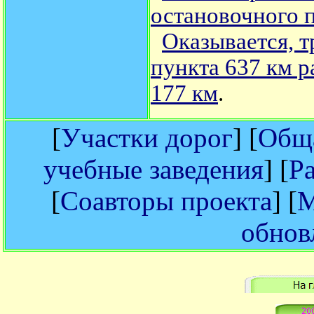
остановочного 
Оказывается, т
пункта 637 км р
177 км
.
[
Участки дорог
] [
Обща
учебные заведения
] [
Р
[
Соавторы проекта
] [
М
обнов