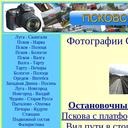
Луга - Скангали
Фотографии С
Псков - Нарва
Псков - Полоцк
Псков - Бологое
Псков - Валга
Валга - Тарту
Тарту - Печоры
Бологое - Полоцк
Оредеж - Витебск
Западная Двина - Посинь
Луга - Новгород
Новгород - Валдай
Чудово - Старая Русса
Остановочный
Пыталово - Опочка
Печоры - Кудупе
Пскова с платф
Станции
Подвижной состав
Вид пути в ст
Фалеристика