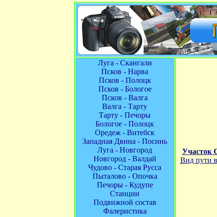
Луга - Скангали
Псков - Нарва
Псков - Полоцк
Псков - Бологое
Псков - Валга
Валга - Тарту
Тарту - Печоры
Бологое - Полоцк
Оредеж - Витебск
Западная Двина - Посинь
Луга - Новгород
Участок 
Новгород - Валдай
Вид пути 
Чудово - Старая Русса
Пыталово - Опочка
Печоры - Кудупе
Станции
Подвижной состав
Фалеристика