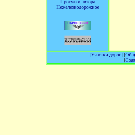
Прогулки автора
Нежелезнодорожное
[
Участки дорог
] [
Обща
[
Соав