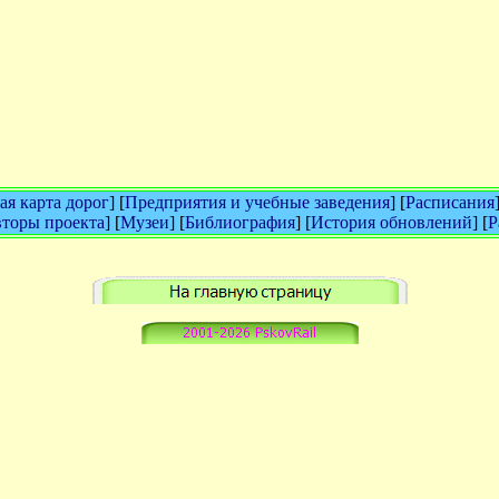
я карта дорог
] [
Предприятия и учебные заведения
] [
Расписания
торы проекта
] [
Музеи
] [
Библиография
] [
История обновлений
] [
Р