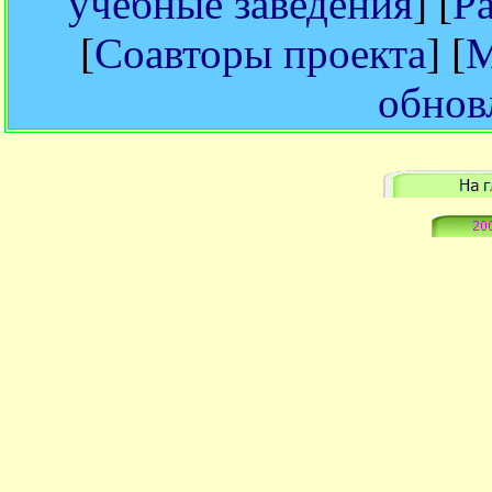
учебные заведения
] [
Р
[
Соавторы проекта
] [
М
обнов