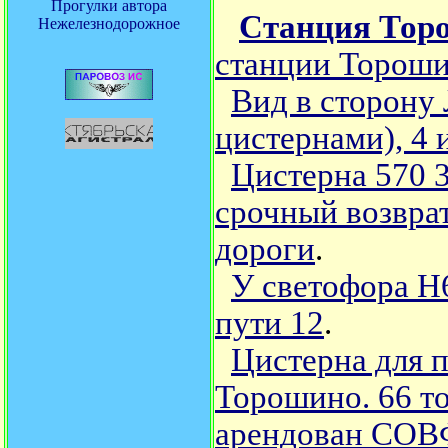
Прогулки автора
Станция Тор
Нежелезнодорожное
станции Тороши
Вид в сторону 
цистернами), 4 
Цистерна 570 3
срочный возвра
дороги
.
У светофора Н6
пути 12
.
Цистерна для п
Торошино. 66 
арендован СОВФ