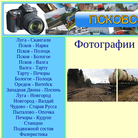
Луга - Скангали
Фотографии 
Псков - Нарва
Псков - Полоцк
Псков - Бологое
Псков - Валга
Валга - Тарту
Тарту - Печоры
Бологое - Полоцк
Оредеж - Витебск
Западная Двина - Посинь
Луга - Новгород
Новгород - Валдай
Чудово - Старая Русса
Пыталово - Опочка
Печоры - Кудупе
Станции
Подвижной состав
Фалеристика